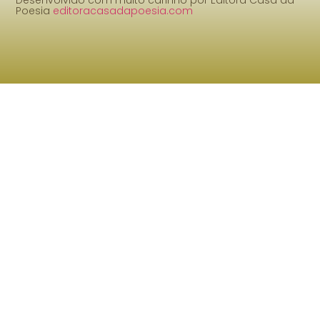
Desenvolvido com muito carinho por Editora Casa da
Poesia
editoracasadapoesia.com