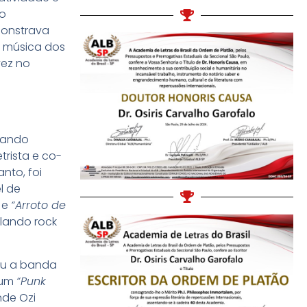
to
monstrava
la música dos
vez no
quando
trista e co-
nto, foi
l de
e
“Arroto de
clando rock
mou a banda
bum
“Punk
nde Ozi