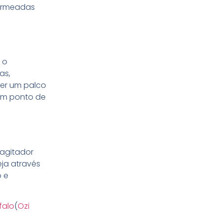
permeadas
 o
as,
cer um palco
um ponto de
 agitador
eja através
o e
falo
(
Ozi