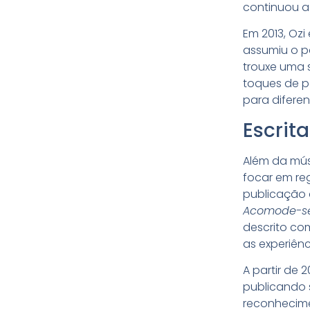
continuou a 
Em 2013, Oz
assumiu o p
trouxe uma 
toques de po
para diferen
Escrita
Além da músi
focar em reg
publicação d
Acomode-se
descrito co
as experiênc
A partir de 
publicando 
reconhecime