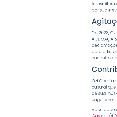
transmitem 
por sua irre
Agitaç
Em 2023, Ozi
ACLIMAÇAR
declamações
para artist
encontro par
Contri
Ozi Garofal
cultural que
de sua músi
engajamento
Você pode e
Garofalo
)
(
O