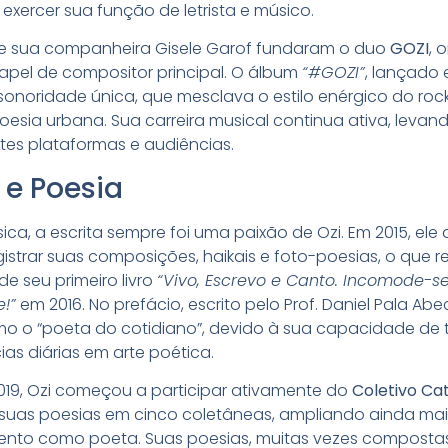
exercer sua função de letrista e músico.
i e sua companheira Gisele Garof fundaram o duo
GOZI
, 
apel de compositor principal. O álbum
“#GOZI”
, lançado 
sonoridade única, que mesclava o estilo enérgico do ro
esia urbana. Sua carreira musical continua ativa, levan
tes plataformas e audiências.
 e Poesia
ca, a escrita sempre foi uma paixão de Ozi. Em 2015, ele 
istrar suas composições, haikais e foto-poesias, o que r
e seu primeiro livro
“Vivo, Escrevo e Canto. Incomode-s
!”
em 2016. No prefácio, escrito pelo Prof. Daniel Pala Abec
mo o “poeta do cotidiano”, devido à sua capacidade de 
ias diárias em arte poética.
2019, Ozi começou a participar ativamente do
Coletivo Ca
suas poesias em cinco coletâneas, ampliando ainda mai
nto como poeta. Suas poesias, muitas vezes compostas 