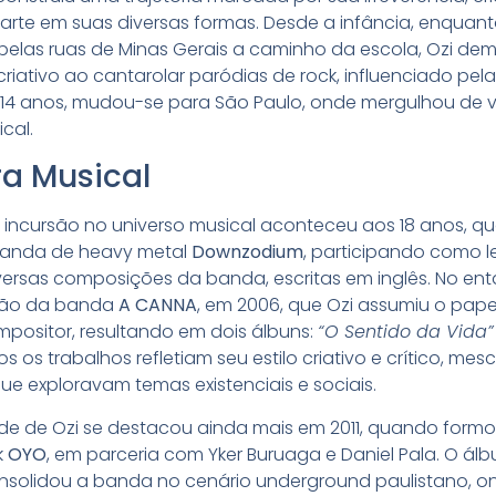
 arte em suas diversas formas. Desde a infância, enquan
elas ruas de Minas Gerais a caminho da escola, Ozi de
criativo ao cantarolar paródias de rock, influenciado pe
s 14 anos, mudou-se para São Paulo, onde mergulhou de 
cal.
ra Musical
a incursão no universo musical aconteceu aos 18 anos, 
banda de heavy metal
Downzodium
, participando como le
ersas composições da banda, escritas em inglês. No enta
ção da banda
A CANNA
, em 2006, que Ozi assumiu o pape
mpositor, resultando em dois álbuns:
“O Sentido da Vida”
s os trabalhos refletiam seu estilo criativo e crítico, mes
ue exploravam temas existenciais e sociais.
dade de Ozi se destacou ainda mais em 2011, quando for
k
OYO
, em parceria com Yker Buruaga e Daniel Pala. O ál
solidou a banda no cenário underground paulistano, o