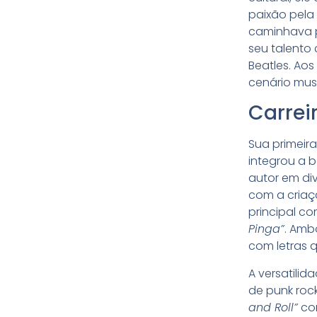
paixão pela
caminhava p
seu talento 
Beatles. Ao
cenário musi
Carrei
Sua primeir
integrou a 
autor em div
com a cria
principal co
Pinga”
. Ambo
com letras q
A versatili
de punk roc
and Roll”
con