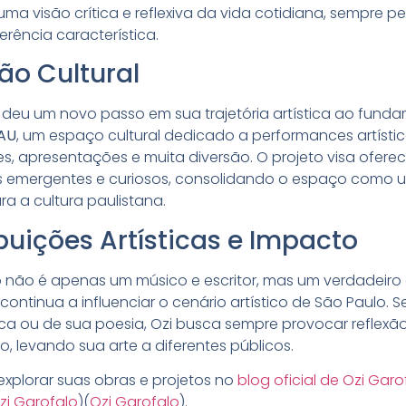
uma visão crítica e reflexiva da vida cotidiana, sempre 
verência característica.
ão Cultural
 deu um novo passo em sua trajetória artística ao fundar
AU
, um espaço cultural dedicado a performances artístic
, apresentações e muita diversão. O projeto visa ofere
as emergentes e curiosos, consolidando o espaço como 
a a cultura paulistana.
buições Artísticas e Impacto
o não é apenas um músico e escritor, mas um verdadeiro
 continua a influenciar o cenário artístico de São Paulo. S
ca ou de sua poesia, Ozi busca sempre provocar reflexã
, levando sua arte a diferentes públicos.
xplorar suas obras e projetos no
blog oficial de Ozi Garo
zi Garofalo
)
(
Ozi Garofalo
)
.