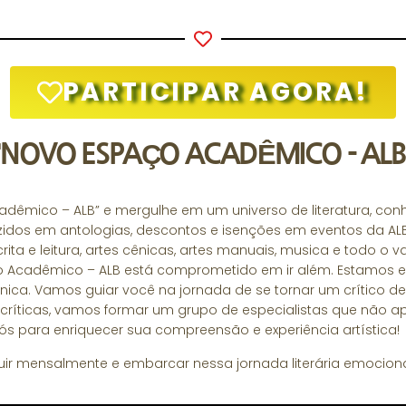
PARTICIPAR AGORA!
"NOVO ESPAÇO ACADÊMICO - ALB
dêmico – ALB” e mergulhe em um universo de literatura, con
idos em antologias, descontos e isenções em eventos da ALB
ita e leitura, artes cênicas, artes manuais, musica e todo o 
ço Acadêmico – ALB está comprometido em ir além. Estamos
a. Vamos guiar você na jornada de se tornar um crítico de A
s críticas, vamos formar um grupo de especialistas que n
s para enriquecer sua compreensão e experiência artística!
ibuir mensalmente e embarcar nessa jornada literária emocion