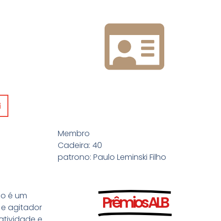
Membro
Cadeira: 40
patrono: Paulo Leminski Filho
alo é um
Prêmios ALB
 e agitador
iatividade e