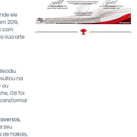
onde ele
em 2019,
ck com
do sua arte
decidiu
esultou na
e ou
he, Ozi foi
transformar
taversos
,
s seu
de haikais,