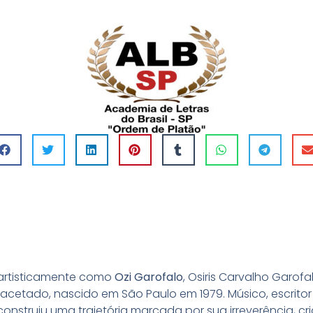
artisticamente como
Ozi Garofalo
, Osiris Carvalho Garof
ifacetado, nascido em São Paulo em 1979. Músico, escritor
e construiu uma trajetória marcada por sua irreverência, cr