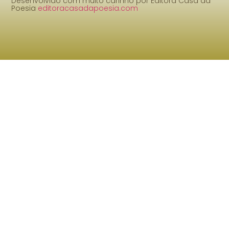
Desenvolvido com muito carinho por Editora Casa da
Poesia
editoracasadapoesia.com