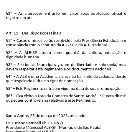
§3º – As alterações entrarão em vigor após publicação oficial e
registro em ata.
Art. 12 – Das Disposições Finais
§1º – Casos omissos serão resolvidos pela Presidência Estadual, em
consonância com o Estatuto da ALB-SP e da ALB Nacional.
§2º – A ALB-SP atuará como guardiã da cultura, educação e
dignidade humana.
§3º – Seccionais Municipais gozam de liberdade e soberania, mas
devem respeitar este Regimento e os documentos nacionais.
§4º – A ALB é uma Academia Livre, não há limite de cadeiras, desde
que respeitado o rito e o rigor de nomeação.
§5º – Este Regimento entra em vigor na data de sua promulgação.
§6º – Fica eleito o foro da Comarca de Santo André – SP para dirimir
quaisquer controvérsias relativas a este Regimento.
Santo André, 25 de março de 2023, assinado,
Dr. Luciano Petricelli Ph./D. Ph./I
Presidente Municipal ALB-SP (Município de São Paulo)