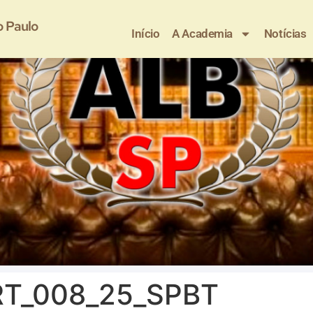
o Paulo
Início
A Academia
Notícias
RT_008_25_SPBT