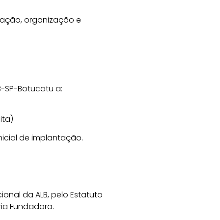
ntação, organização e
B-SP-Botucatu a:
ita)
nicial de implantação.
onal da ALB, pelo Estatuto
ria Fundadora.