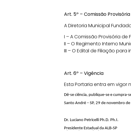
Art. 5º – Comissão Provisória 
A Diretoria Municipal Fundad
I – A Comissão Provisória de
II – O Regimento Interno Muni
III – O Edital de Filiação pa
Art. 6º – Vigência
Esta Portaria entra em vigor 
Dê-se ciência, publique-se e cumpra-s
Santo André – SP, 29 de novembro de
Dr. Luciano Petricelli Ph.D. Ph.I.
‑
Presidente Estadual da ALB
SP