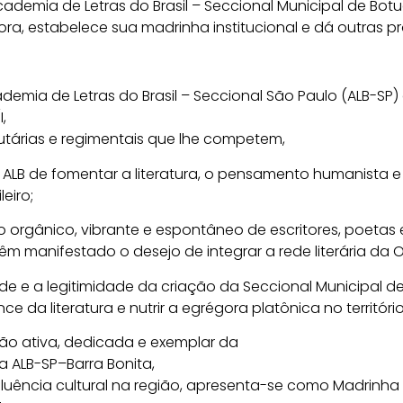
ademia de Letras do Brasil – Seccional Municipal de Bot
ra, estabelece sua madrinha institucional e dá outras pr
demia de Letras do Brasil – Seccional São Paulo (ALB-SP
I,
utárias e regimentais que lhe competem,
 ALB de fomentar a literatura, o pensamento humanista e
leiro;
orgânico, vibrante e espontâneo de escritores, poetas 
êm manifestado o desejo de integrar a rede literária da 
e e a legitimidade da criação da Seccional Municipal de
ce da literatura e nutrir a egrégora platônica no território
ção ativa, dedicada e exemplar da
da ALB-SP–Barra Bonita,
fluência cultural na região, apresenta-se como Madrinha