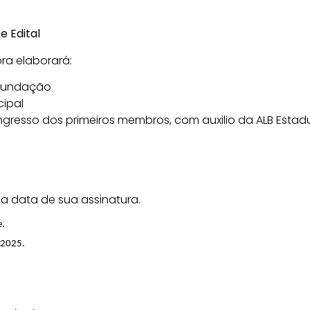
e Edital
ora elaborará:
 Fundação
cipal
ra ingresso dos primeiros membros, com auxilio da ALB Estad
na data de sua assinatura.
e.
 2025.