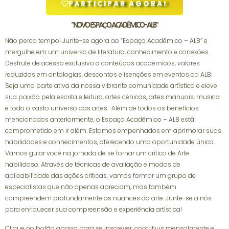
PARTICIPAR AGORA!
"NOVO ESPAÇO ACADÊMICO - ALB"
Não perca tempo! Junte-se agora ao “Espaço Acadêmico – ALB” e
mergulhe em um universo de literatura, conhecimento e conexões.
Desfrute de acesso exclusivo a conteúdos acadêmicos, valores
reduzidos em antologias, descontos e isenções em eventos da ALB.
Seja uma parte ativa da nossa vibrante comunidade artística e eleve
sua paixão pela escrita e leitura, artes cênicas, artes manuais, musica
e todo o vasto universo das artes. Além de todos os benefícios
mencionados anteriormente, o Espaço Acadêmico – ALB está
comprometido em ir além. Estamos empenhados em aprimorar suas
habilidades e conhecimentos, oferecendo uma oportunidade única.
Vamos guiar você na jornada de se tornar um crítico de Arte
habilidoso. Através de técnicas de avaliação e modos de
aplicabilidade das ações críticas, vamos formar um grupo de
especialistas que não apenas apreciam, mas também
compreendem profundamente as nuances da arte. Junte-se a nós
para enriquecer sua compreensão e experiência artística!
Clique no botão abaixo para se inscrever, contribuir mensalmente e