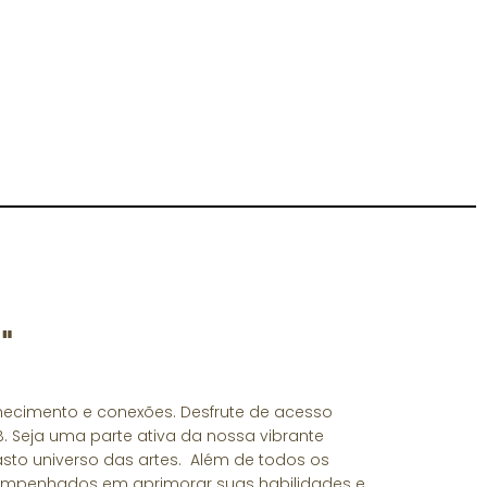
"
hecimento e conexões. Desfrute de acesso
. Seja uma parte ativa da nossa vibrante
vasto universo das artes. Além de todos os
 empenhados em aprimorar suas habilidades e