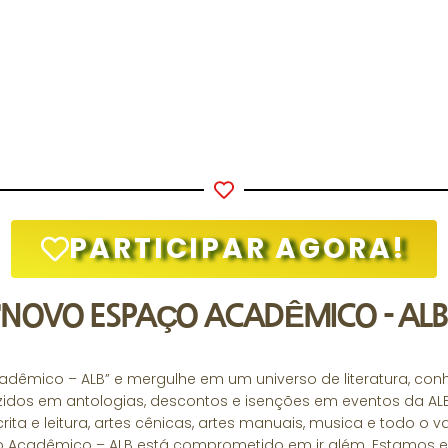
PARTICIPAR AGORA!
"NOVO ESPAÇO ACADÊMICO - ALB
dêmico – ALB” e mergulhe em um universo de literatura, con
idos em antologias, descontos e isenções em eventos da ALB
ita e leitura, artes cênicas, artes manuais, musica e todo o 
ço Acadêmico – ALB está comprometido em ir além. Estamos